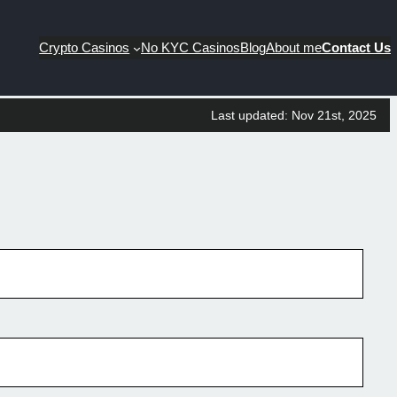
Crypto Casinos
No KYC Casinos
Blog
About me
Contact Us
Last updated: Nov 21st, 2025