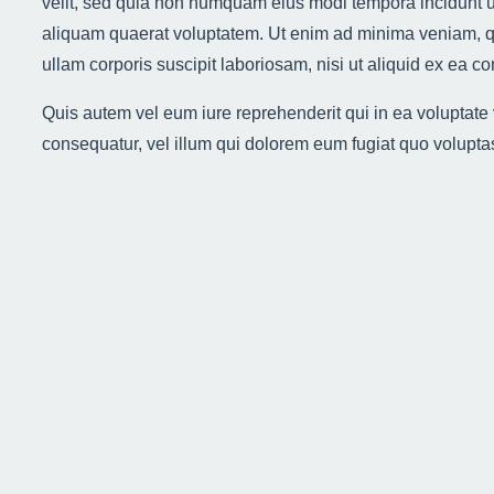
velit, sed quia non numquam eius modi tempora incidunt 
aliquam quaerat voluptatem. Ut enim ad minima veniam, q
ullam corporis suscipit laboriosam, nisi ut aliquid ex ea
Quis autem vel eum iure reprehenderit qui in ea voluptate 
consequatur, vel illum qui dolorem eum fugiat quo voluptas