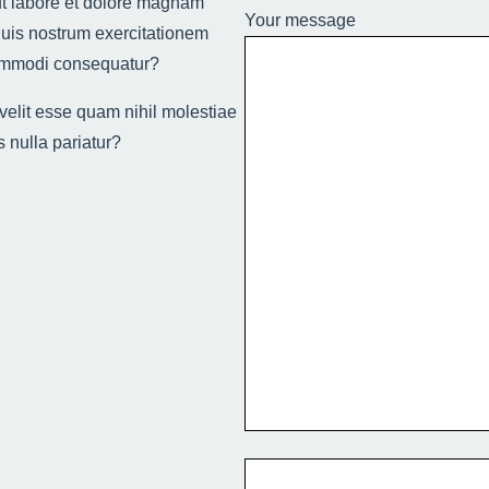
ut labore et dolore magnam
Your message
uis nostrum exercitationem
 commodi consequatur?
velit esse quam nihil molestiae
 nulla pariatur?